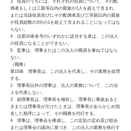
3 役員のうちには、それぞれの役員について、その配
偶者もしくは三親等以内の親族が1人を超えて含まれ、
または当該役員並びにその配偶者及び三等親以内の親族
が役員総数の3分の1を超えて含まれることになってはな
らない。
4 法第20条各号のいずれかに該当する者は、この法人
の役員になることができない。
5 監事は、理事またはこの法人の職員を兼ねてはなら
ない。
（職務）
第15条 理事長は、この法人を代表し、その業務を総理
する。
2 理事長以外の理事は、法人の業務について、この法
人を代表しない。
3 副理事長は、理事長を補佐し、理事長に事故あると
きまたは理事長が欠けたときは、理事長があらかじめ指
名した順序によって、その職務を代行する。
4 理事は、理事会を構成し、この定款の定め及び総会
または理事会の議決に基づき、この法人の業務を執行す