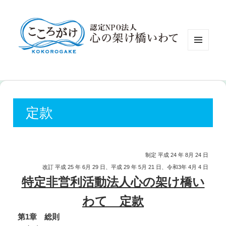
認定NP
メニュ
ーとウ
ィジェ
ット
定款
制定 平成 24 年 8月 24 日
改訂 平成 25 年 6月 29 日、平成 29 年 5月 21 日、令和3年 4月 4 日
特定非営利活動法人心の架け橋い
わて 定款
第1
章 総則