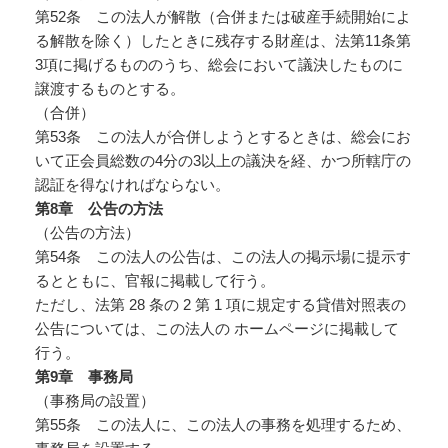
第52条 この法人が解散（合併または破産手続開始によ
る解散を除く）したときに残存する財産は、法第11条第
3項に掲げるもののうち、総会において議決したものに
譲渡するものとする。
（合併）
第53条 この法人が合併しようとするときは、総会にお
いて正会員総数の4分の3以上の議決を経、かつ所轄庁の
認証を得なければならない。
第8
章 公告の方法
（公告の方法）
第54条 この法人の公告は、この法人の掲示場に提示す
るとともに、官報に掲載して行う。
ただし、法第 28 条の 2 第 1 項に規定する貸借対照表の
公告については、この法人の ホームページに掲載して
行う。
第9
章 事務局
（事務局の設置）
第55条 この法人に、この法人の事務を処理するため、