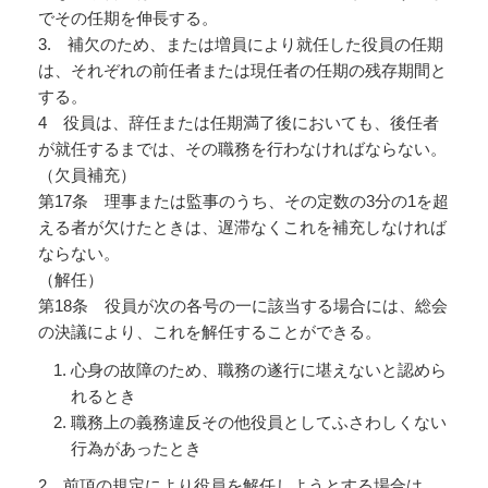
でその任期を伸長する。
3. 補欠のため、または増員により就任した役員の任期
は、それぞれの前任者または現任者の任期の残存期間と
する。
4 役員は、辞任または任期満了後においても、後任者
が就任するまでは、その職務を行わなければならない。
（欠員補充）
第17条 理事または監事のうち、その定数の3分の1を超
える者が欠けたときは、遅滞なくこれを補充しなければ
ならない。
（解任）
第18条 役員が次の各号の一に該当する場合には、総会
の決議により、これを解任することができる。
心身の故障のため、職務の遂行に堪えないと認めら
れるとき
職務上の義務違反その他役員としてふさわしくない
行為があったとき
2 前項の規定により役員を解任しようとする場合は、