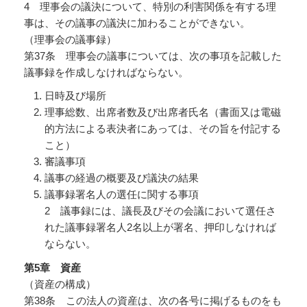
4 理事会の議決について、特別の利害関係を有する理
事は、その議事の議決に加わることができない。
（理事会の議事録）
第37条 理事会の議事については、次の事項を記載した
議事録を作成しなければならない。
日時及び場所
理事総数、出席者数及び出席者氏名（書面又は電磁
的方法による表決者にあっては、その旨を付記する
こと）
審議事項
議事の経過の概要及び議決の結果
議事録署名人の選任に関する事項
2 議事録には、議長及びその会議において選任さ
れた議事録署名人2名以上が署名、押印しなければ
ならない。
第5
章 資産
（資産の構成）
第38条 この法人の資産は、次の各号に掲げるものをも