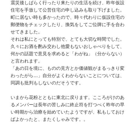
震災後しばらく行ったり来たりの生活を続け、
昨年仮設
住宅を手放して公営住宅の申し込みも取り下げました。
町に居ない時も多かったので、
時々代わりに仮設住宅の
郵便物をチェックしたり、
換気をしてご位牌に手を合わ
せてきました。
それは私にとっても特別で、とても大切な時間でした。
久々にお酒を酌み交わし他愛もないおしゃべりをして、
何かの話題で意見を求めると「わがね」（分からない）
と言われます。
「あの日を境に、
ものの見方とか価値観がまるっきり変
わったがら…」
自分がよくわからないことについては、
同調も批判もしないのだそうです。
いまから花粉とともに東北に戻ります。
こころがけのあ
るメンバーは長年の苦しみに終止符を打つべく昨年
の早
い時期から治療を始めていたようですが、
私もしておけ
ばよかったと、またくしゃみです。。