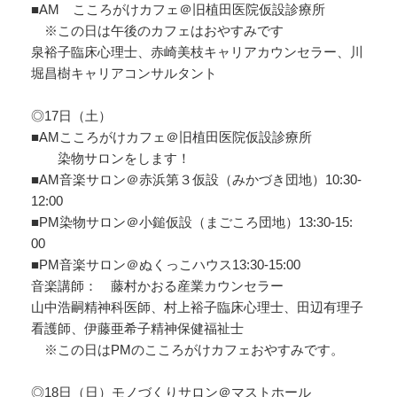
■AM こころがけカフェ＠旧植田医院仮設診療所
※この日は午後のカフェはおやすみです
泉裕子臨床心理士、赤崎美枝キャリアカウンセラー、
川
堀昌樹キャリアコンサルタント
◎17日（土）
■AMこころがけカフェ＠旧植田医院仮設診療所
染物サロンをします！
■AM音楽サロン＠赤浜第３仮設（みかづき団地）10:30-
12:00
■PM染物サロン＠小鎚仮設（まごころ団地）13:30-15:
00
■PM音楽サロン＠ぬくっこハウス13:30-15:00
音楽講師： 藤村かおる産業カウンセラー
山中浩嗣精神科医師、村上裕子臨床心理士、田辺有理子
看護師、
伊藤亜希子精神保健福祉士
※この日はPMのこころがけカフェおやすみです。
◎18日（日）モノづくりサロン＠マストホール