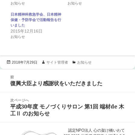
お知らせ
お知らせ
日本精神科救急学会、日本精神
保健・予防学会で活動報告を行
いました
2015年12月16日
お知らせ
投
作
カ
サイト管理者
お知らせ
2018年7月29日
稿
成
テ
投
日:
者
ゴ
前
稿
リ
復興大臣より感謝状をいただきました
ナ
前
ー
ビ
の
ゲ
投
次ページへ
ー
稿:
平成30年度 モノづくりサロン 第1回 端材de 木
シ
次
ョ
工Ⅱ のお知らせ
の
ン
投
稿:
認定NPO法人 心の架け橋いわて