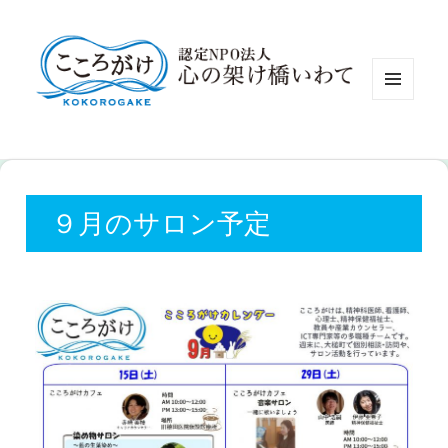
認定NP
メニュ
ーとウ
ィジェ
ット
９月のサロン予定