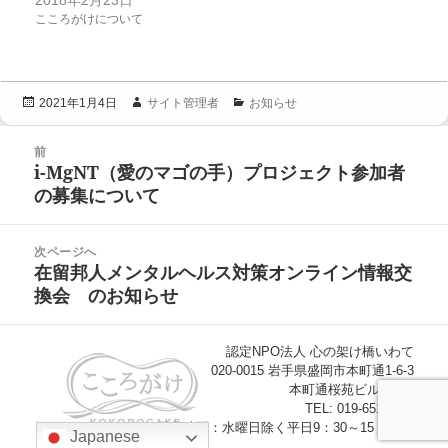
こころがけについて
投
作
カ
サイト管理者
お知らせ
2021年1月4日
稿
成
テ
投
日:
者
ゴ
前
稿
リ
i-MgNT（愛のマゴの手）プロジェクト参加者
ナ
前
ー
ビ
の募集について
の
ゲ
投
ー
稿:
シ
次ページへ
ョ
在留邦人メンタルヘルス対策オンライン情報交
次
ン
換会 のお知らせ
の
投
稿:
認定NPO法人 心の架け橋いわて
020-0015 岩手県盛岡市本町通1-6-3
本町通桜苑ビル305号
TEL: 019-651-2117
（営業時間：水曜日除く平日9：30～15：30）
Japanese