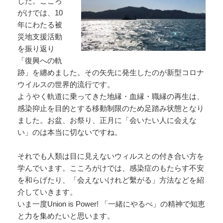
した。こころ
がけでは、10
年にわたる被
災地支援活動
を振り返り
「復興への軌
跡」を纏めました。その矢先に発生したのが新型コロナ
ウイルスの世界的流行です。
ようやく軌道に乗ってきた地縁・血縁・職縁の再生は、
感染抑止を目的とする移動制限のため足踏み状態となり
ました。お盆、お祭り、正月に「会いたい人に会えな
い」のは本当に切ないですね。
それでも人類は目に見えないウィルスとの付き合い方を
学んでいます。こころがけでは、感染症のもたらす不安
を和らげたり、「会えないけれど繫がる」方法などを紹
介していきます。
いま一度Union is Power! 「一緒にやるべ」の精神で知恵
と力を集めたいと思います。