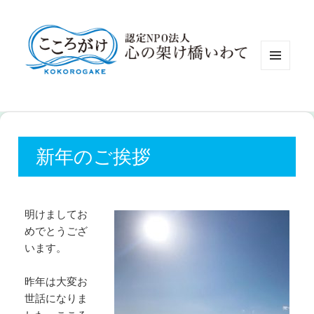
認定NP
メニュ
ーとウ
ィジェ
ット
新年のご挨拶
明けましてお
めでとうござ
います。
昨年は大変お
世話になりま