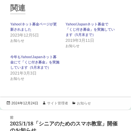
関連
Yahoo!ネット募金ページが更
Yahoo!Japanネット募金で
新されました
「くじ付き募金」を実施してい
2023年12月5日
ます（5月末まで）
2019年3月11日
お知らせ
お知らせ
今年もYahoo!Japanネット募
金にて「くじ付き募金」を実施
しています（5月末まで）
2021年3月3日
お知らせ
投
作
カ
サイト管理者
お知らせ
2024年12月24日
稿
成
テ
投
日:
者
ゴ
前
稿
リ
2025/1/18「シニアのためのスマホ教室」開催
ナ
前
ー
ビ
のお知らせ
の