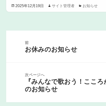
投
作
カ
サイト管理者
お知らせ
2025年12月19日
稿
成
テ
日:
者
ゴ
リ
ー
投
稿
前
ナ
お休みのお知らせ
前
ビ
の
ゲ
投
ー
シ
稿:
次ページへ
ョ
『みんなで歌おう！こころ
次
ン
のお知らせ
の
投
稿: