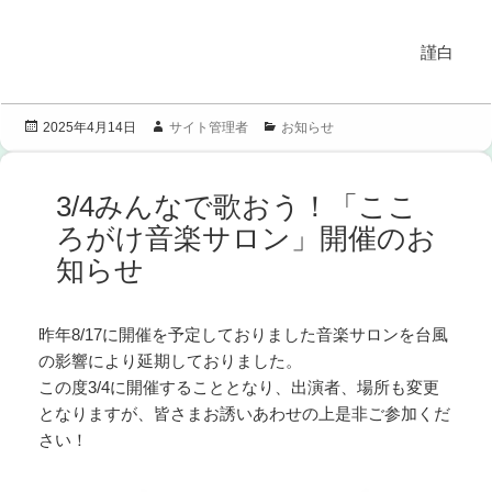
謹白
投
作
カ
サイト管理者
お知らせ
2025年4月14日
稿
成
テ
日:
者
ゴ
リ
3/4みんなで歌おう！「ここ
ー
ろがけ音楽サロン」開催のお
知らせ
昨年8/17に開催を予定しておりました音楽サロンを台風
の影響により延期しておりました。
この度
3/4
に開催することとなり、出演者、場所も変更
となりますが、皆さまお誘いあわせの上是非ご参加くだ
さい！