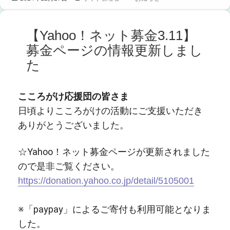
稿
成
テ
日:
者
ゴ
リ
【Yahoo！ネット募金3.11】
ー
募金ページの情報更新しまし
た
こころがけ応援団の皆さま
日頃よりこころがけの活動にご支援いただき
ありがとうございました。
☆Yahoo！ネット募金ページが更新されました
ので是非ご覧ください。
https://donation.yahoo.co.jp/detail/5105001
※「paypay」によるご寄付も利用可能となりま
した。