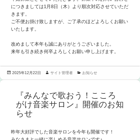
につきましては1月8日（木）より順次対応させていただ
きます。
ご不便お掛け致しますが、ご了承のほどよろしくお願い
いたします。
改めまして本年も誠にありがとうございました。
来年も引き続き何卒よろしくお願い申し上げます。
投
作
カ
サイト管理者
お知らせ
2025年12月22日
稿
成
テ
日:
者
ゴ
リ
『みんなで歌おう！こころ
ー
がけ音楽サロン』開催のお知
らせ
昨年大好評でした音楽サロンを今年も開催です！
みなさまと一緒に楽しめる音楽サロンです♪