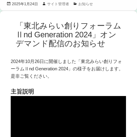
投
作
カ
サイト管理者
お知らせ
2025年1月24日
稿
成
テ
日:
者
ゴ
リ
「東北みらい創りフォーラム
ー
Ⅱnd Generation 2024」オン
デマンド配信のお知らせ
2024年10月26日に開催しました「東北みらい創りフォ
ーラムⅡnd Generation 2024」の様子をお届けします。
是非ご覧ください。
主旨説明