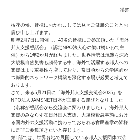
謹啓
桜花の候、皆様におかれましては益々ご健勝のこととお
慶び申し上げます。
昨年2月7日に開催し、40名の皆様にご参加頂いた「海外
邦人支援懇話会」（認定NPO法人心の架け橋いわて主
催）から1年2か月が経ちました。世界情勢は混迷を深め
大規模自然災害も頻発する中、海外で活躍する邦人への
支援はより重要性を増しており、常日頃からの学際的か
つ職際的ネットワーク構築を深化する場が必要と考えて
おります。
さて、来る5月21日に「海外邦人支援交流会2025」を
NPO法人JAMSNET日本が主催する運びとなりました
（名称が懇話会から交流会に変わりました）。海外邦人
支援のみならず在日外国人支援、大規模緊急事態におけ
る国内外の支援活動に携わっておられる官民産学の皆様
に是非ご参集頂きたいと存じます。
第1部では、世界各地で展開している邦人支援団体の活