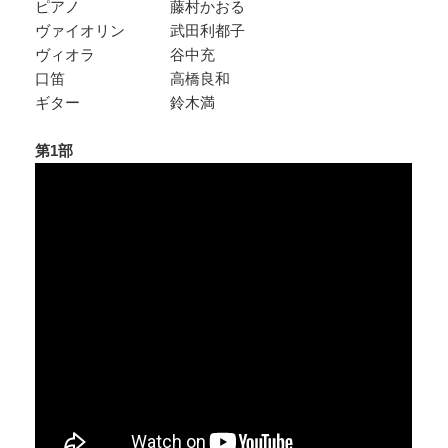
ピアノ 藤村かおる
ヴァイオリン 武田利都子
ヴィオラ 谷中充
口笛 高橋良和
ギター 鈴木満
第1部