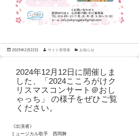
投
作
カ
サイト管理者
お知らせ
2025年2月22日
稿
成
テ
日:
者
ゴ
リ
2024年12月12日に開催しま
ー
した、「2024こころがけク
リスマスコンサート＠おし
ゃっち」 の様子をぜひご覧
ください。
《出演者》
ミュージカル歌手 西岡舞