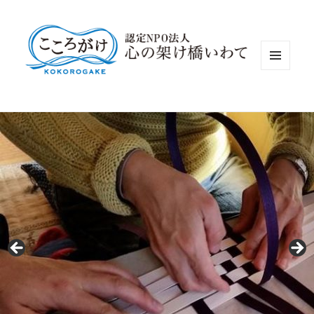
認定NP
メニュ
ーとウ
ィジェ
ット