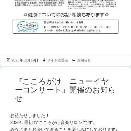
投
作
カ
サイト管理者
お知らせ
2025年12月19日
稿
成
テ
日:
者
ゴ
リ
『こころがけ ニューイヤ
ー
ーコンサート』開催のお知ら
せ
お待たせしました！
2026年最初の”こころがけ音楽サロン”です。
みなさまとお会いできることを楽しみにしております♪