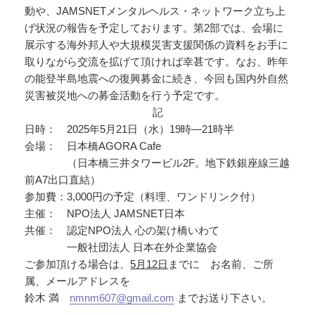
動や、JAMSNETメンタルヘルス・ネットワーク立ち上
げ状況の報告を予定しております。第2部では、会場に
展示する海外邦人や大規模災害支援関係の資料をお手に
取りながら交流を拡げて頂ければ幸甚です。なお、昨年
の能登半島地震への復興募金に続き、今回も国内外自然
災害被災地への募金活動を行う予定です。
記
日時： 2025年5月21日（水）19時―21時半
会場： 日本橋AGORA Cafe
（日本橋三井タワービル2F。地下鉄銀座線三越
前A7出口直結）
参加費：3,000円の予定（料理、ワンドリンク付）
主催： NPO法人 JAMSNET日本
共催： 認定NPO法人 心の架け橋いわて
一般社団法人 日本在外企業協会
ご参加頂ける場合は、
5月12日
までに お名前、ご所
属、メールアドレスを
鈴木 満
nmnm607@gmail.com
までお送り下さい。