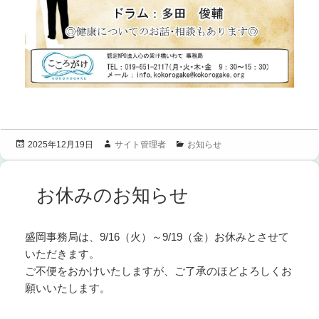
投
作
カ
サイト管理者
お知らせ
2025年12月19日
稿
成
テ
日:
者
ゴ
リ
お休みのお知らせ
ー
盛岡事務局は、9/16（火）～9/19（金）お休みとさせて
いただきます。
ご不便をおかけいたしますが、ご了承のほどよろしくお
願いいたします。