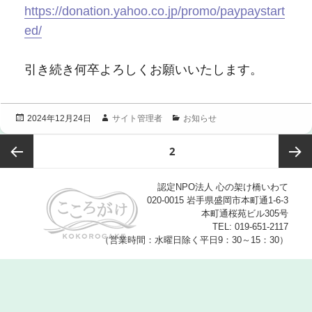
https://donation.yahoo.co.jp/promo/paypaystart
ed/
引き続き何卒よろしくお願いいたします。
投
作
カ
サイト管理者
お知らせ
2024年12月24日
稿
成
テ
投
日:
者
ゴ
ページ
2
稿
リ
ー
の
ペ
前のペ
次ペー
認定NPO法人 心の架け橋いわて
ー
020-0015 岩手県盛岡市本町通1-6-3
ジ
本町通桜苑ビル305号
ージ
ジ
送
TEL: 019-651-2117
（営業時間：水曜日除く平日9：30～15：30）
り