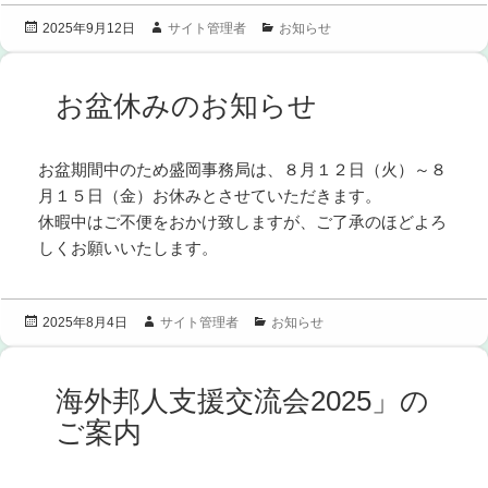
投
作
カ
サイト管理者
お知らせ
2025年9月12日
稿
成
テ
日:
者
ゴ
リ
お盆休みのお知らせ
ー
お盆期間中のため盛岡事務局は、８月１２日（火）～８
月１５日（金）お休みとさせていただきます。
休暇中はご不便をおかけ致しますが、ご了承のほどよろ
しくお願いいたします。
投
作
カ
サイト管理者
お知らせ
2025年8月4日
稿
成
テ
日:
者
ゴ
リ
海外邦人支援交流会2025」の
ー
ご案内