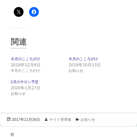
関連
今月のこころがけ
今月のこころがけ
2018年12月8日
2018年10月13日
今月のこころがけ
お知らせ
2月のサロン予定
2020年1月27日
お知らせ
投
作
カ
サイト管理者
お知らせ
2017年11月26日
稿
成
テ
投
日:
者
ゴ
前
稿
リ