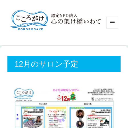
認定NP
メニュ
ーとウ
ィジェ
ット
12月のサロン予定